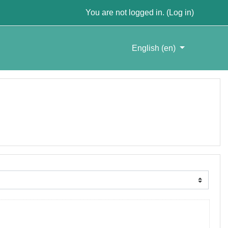
You are not logged in. (
Log in
)
English ‎(en)‎