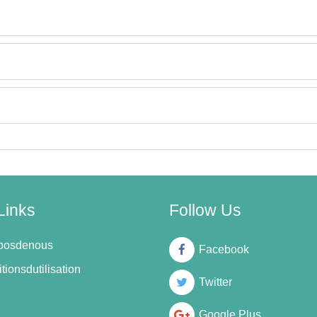
Links
Follow Us
oposdenous
Facebook
tionsdutilisation
Twitter
Google Plus