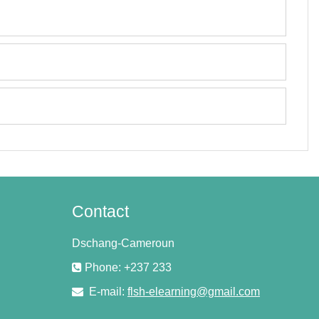
Contact
Dschang-Cameroun
Phone: +237 233
E-mail:
flsh-elearning@gmail.com