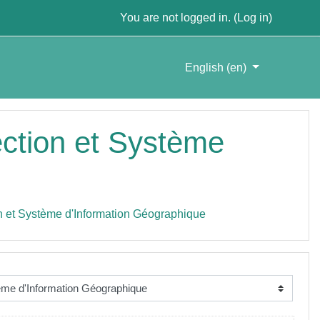
You are not logged in. (
Log in
)
English ‎(en)‎
ection et Système
on et Système d'Information Géographique