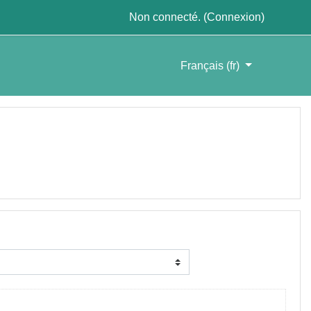
Non connecté. (
Connexion
)
Français ‎(fr)‎